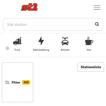
Sök station
Truck
Elbilsladdning
Biltvätt
Mat
Stationslista
Filter
505