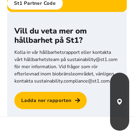
St1 Partner Code
Vill du veta mer om
hållbarhet på St1?
Kolla in vår hållbarhetsrapport eller kontakta 
vårt hållbarhetsteam på sustainability@st1.com 
för mer information. Vid frågor som rör 
efterlevnad inom biobränsleområdet, vänligen 
kontakta sustainability.compliance@st1.com. 
Ladda ner rapporten
Hitta st