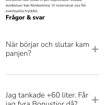
avvikelser kan förekomma. Vi reserverar oss för 
eventuella tryckfel.
Frågor & svar
När börjar och slutar kam
panjen?
Kampanjen börjar gälla 18 maj och pågår t o m 9 
augusti. Dina Bonustior gäller dock som betalning på 
Jag tankade +60 liter. Får
PLOQ och Välkommen in! ända t o m 31 augusti 2026. 
jag fyra Bonustior då?