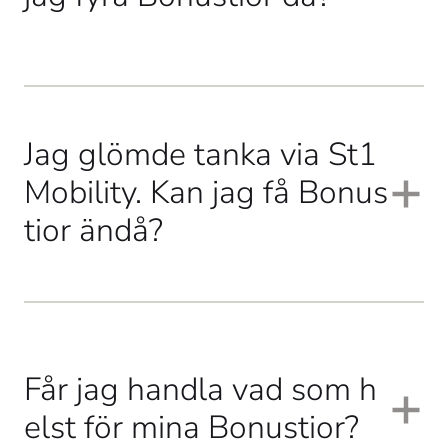
Tyvärr inte. Tre Bonustior är max per tankningstillfälle. 
Jag glömde tanka via St1
Men välkommen åter snart igen! 
Mobility. Kan jag få Bonus
tior ändå?
Årets kampanj är 100% digital. Det betyder att tankning 
via kort tyvärr inte belönas med Bonustior. Prova gärna 
Får jag handla vad som h
att tanka via St1 Mobility nästa gång! 
elst för mina Bonustior?