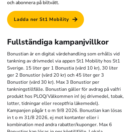
och abonnera på biltvätt. 
Ladda ner St1 Mobility
Fullständiga kampanjvillkor
Bonustian är en digital värdehandling som erhålls vid 
tankning av drivmedel via appen St1 Mobility hos St1 
Sverige. 15 liter ger 1 Bonustia (värd 10 kr), 30 liter 
ger 2 Bonustior (värd 20 kr) och 45 liter ger 3 
Bonustior (värd 30 kr). Max 3 Bonustior per 
tankningstillfälle. Bonustian gäller för avdrag på valfri 
produkt hos PLOQ/Välkommen in! (ej drivmedel, tobak, 
lotter, tidningar eller receptfria läkemedel). 
Kampanjen pågår t o m 9/8 2026. Bonustian kan lösas 
in t o m 31/8 2026, ej mot kontanter eller i 
kombination med andra rabatter/kuponger. Max 6 
Bonustior kan lösas in per köptillfälle. Lokala 