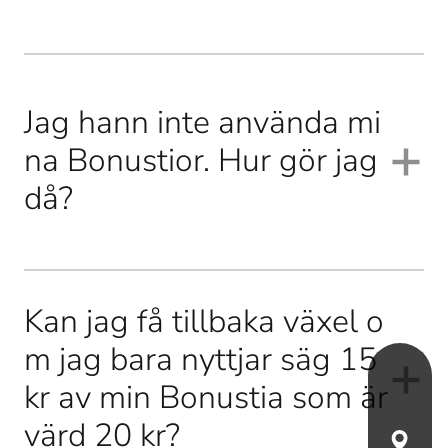
Nej, kampanjen med Bonustior går och gäller bara i 
Jag hann inte använda mi
Sverige. 
na Bonustior. Hur gör jag
då?
Efter 31 augusti 2026 är det tyvärr försent att handla för 
Kan jag få tillbaka växel o
dina Bonustior. Nästa sommar kör vi förmodligen en ny 
m jag bara nyttjar säg 15
kampanj. Tanka gärna hos St1 och bli belönad igen då! 
kr av min Bonustia som är
värd 20 kr?