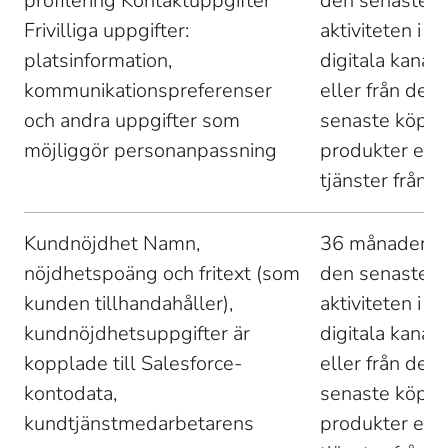
profilering Kontaktuppgifter 
den senaste 
Frivilliga uppgifter: 
aktiviteten i St
platsinformation, 
digitala kanale
kommunikationspreferenser 
eller från det 
och andra uppgifter som 
senaste köpet
möjliggör personanpassning 
produkter elle
tjänster från S
Kundnöjdhet Namn, 
36 månader fr
nöjdhetspoäng och fritext (som 
den senaste 
kunden tillhandahåller), 
aktiviteten i St
kundnöjdhetsuppgifter är 
digitala kanale
kopplade till Salesforce-
eller från det 
kontodata, 
senaste köpet
kundtjänstmedarbetarens 
produkter elle