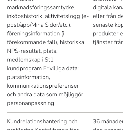
marknadsföringssamtycke, 
digitala kanale
inköpshistorik, aktivitetslogg (e-
eller från det 
post/app/Mina Sidor/etc.), 
senaste köpet
föreningsinformation (i 
produkter elle
förekommande fall), historiska 
tjänster från S
NPS-resultat, plats, 
medlemskap i St1- 
kundprogram Frivilliga data: 
platsinformation, 
kommunikationspreferenser 
och andra data som möjliggör 
personanpassning 
Kundrelationshantering och 
36 månader fr