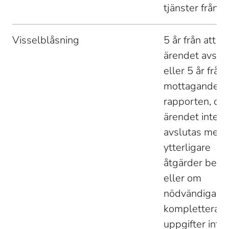
tjänster från S
Visselblåsning 
5 år från att 
ärendet avslut
eller 5 år från 
mottagandet a
rapporten, om
ärendet inte 
avslutas men 
ytterligare 
åtgärder behöv
eller om 
nödvändiga 
kompletteran
uppgifter inte 