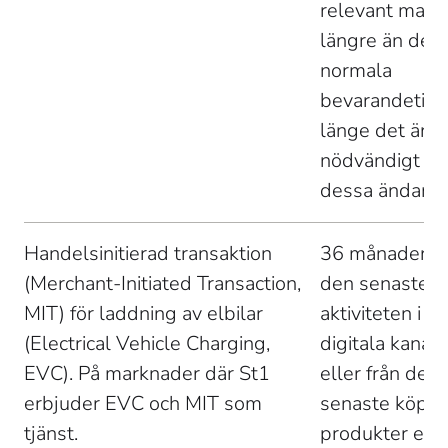
relevant mater
längre än den 
normala 
bevarandetiden
länge det är 
nödvändigt för
dessa ändamål
Handelsinitierad transaktion 
36 månader fr
(Merchant-Initiated Transaction, 
den senaste 
MIT) för laddning av elbilar 
aktiviteten i St
(Electrical Vehicle Charging, 
digitala kanale
EVC). På marknader där St1 
eller från det 
erbjuder EVC och MIT som 
senaste köpet
tjänst. 
produkter elle