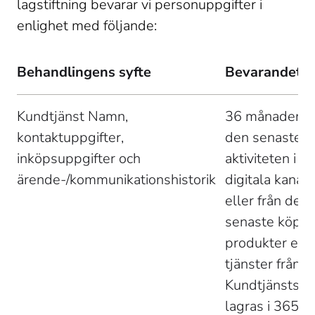
lagstiftning bevarar vi personuppgifter i 
enlighet med följande: 
Behandlingens syfte
Bevarandetid
Kundtjänst Namn, 
36 månader fr
kontaktuppgifter, 
den senaste 
inköpsuppgifter och 
aktiviteten i St
ärende-/kommunikationshistorik 
digitala kanale
eller från det 
senaste köpet
produkter elle
tjänster från S
Kundtjänstsam
lagras i 365 d