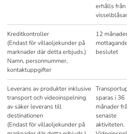
erhålls från 
visselblåsaren
Kreditkontroller 

12 månader fr
(Endast för villaoljekunder på 
mottagandet a
marknader där detta erbjuds.) 
beslutet 
Namn, personnummer, 
kontaktuppgifter 
Leverans av produkter inklusive 
Transportuppgi
transport och videoinspelning 
sparas i 36 
av säker leverans till 
månader från 
destinationen 

senaste 
(Endast för villaoljekunder på 
aktiviteten. 
marknader där detta erbjuds.) 
Videoinspelni