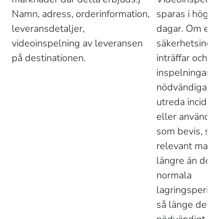
Namn, adress, orderinformation, 
sparas i högst
leveransdetaljer, 
dagar. Om en 
videoinspelning av leveransen 
säkerhetsincid
på destinationen. 
inträffar och 
inspelningarna
nödvändiga för
utreda inciden
eller användas
som bevis, spa
relevant mater
längre än den 
normala 
lagringsperio
så länge det ä