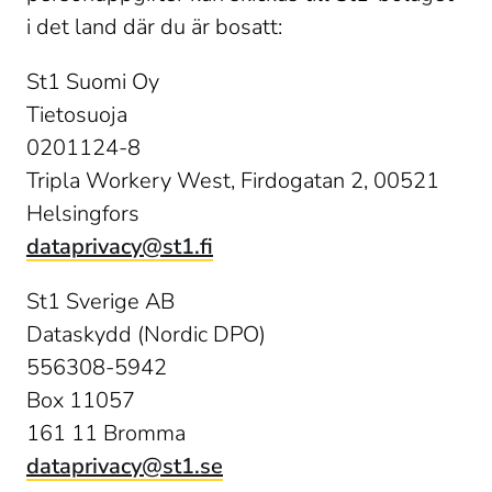
i det land där du är bosatt: 
St1 Suomi Oy 

Tietosuoja 

0201124-8 

Tripla Workery West, Firdogatan 2, 00521 
dataprivacy@st1.fi
St1 Sverige AB 

Dataskydd (Nordic DPO) 

556308-5942 

Box 11057 

dataprivacy@st1.se