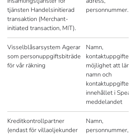
insamlingstjänster för 
adress, 
tjänsten Handelsinitierad 
personnummer. 
transaktion (Merchant-
initiated transaction, MIT). 
Visselblåsarsystem Agerar 
Namn, 
som personuppgiftsbiträde 
kontaktuppgifter, 
för vår räkning 
möjlighet att lämn
namn och 
kontaktuppgifter, 
innehållet i Speak
meddelandet 
Kreditkontrollpartner 

Namn, 
(endast för villaoljekunder 
personnummer, 