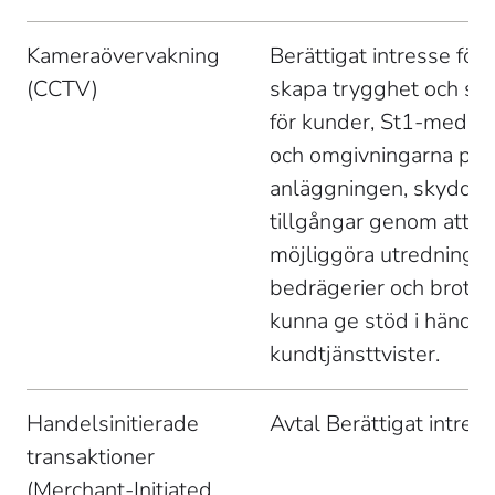
Kameraövervakning 
Berättigat intresse för a
(CCTV) 
skapa trygghet och säk
för kunder, St1-medarb
och omgivningarna på 
anläggningen, skydda S
tillgångar genom att 
möjliggöra utredningar
bedrägerier och brott 
kunna ge stöd i händel
kundtjänsttvister. 
Handelsinitierade 
Avtal Berättigat intress
transaktioner 
(Merchant-Initiated 