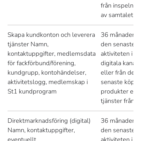
från inspelnin
av samtalet 
Skapa kundkonton och leverera 
36 månader fr
tjänster Namn, 
den senaste 
kontaktuppgifter, medlemsdata 
aktiviteten i St
för fackförbund/förening, 
digitala kanale
kundgrupp, kontohändelser, 
eller från det 
aktivitetslogg, medlemskap i 
senaste köpet
St1 kundprogram 
produkter elle
tjänster från S
Direktmarknadsföring (digital) 
36 månader fr
Namn, kontaktuppgifter, 
den senaste 
eventuellt 
aktiviteten i St