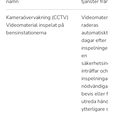
namn 
tjänster från S
Kameraövervakning (CCTV) 
Videomaterial
Videomaterial inspelat på 
raderas 
bensinstationerna 
automatiskt 3
dagar efter 
inspelningen 
en 
säkerhetsincid
inträffar och 
inspelningarna
nödvändiga s
bevis eller för 
utreda händel
ytterligare spa