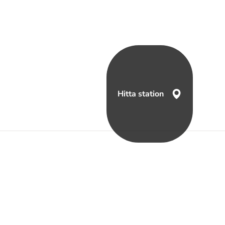
Hitta station
a oss