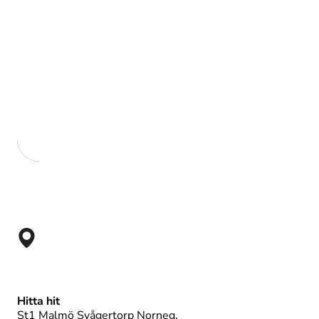
ST1
Malmö Svåge
Hitta hit
St1 Malmö Svågertorp Norneg.