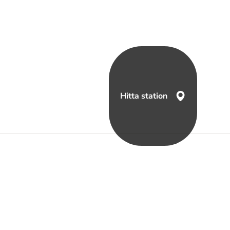
Hitta station
a oss