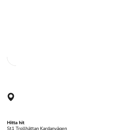
ST1
Trollhättan
Hitta hit
St1 Trollhättan Kardanvägen