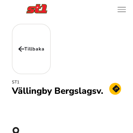
Tillbaka
ST1
Vällingby Bergslagsv.
Hämta vä