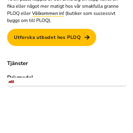
fika eller något mer matigt hos vår smakfulla granne 
PLOQ eller 
Välkommen in!
 (butiker som successivt 
byggs om till PLOQ).
Utforska utbudet hos PLOQ
Tjänster
Tanka
Drivmedel
Bensin 95
Biltvätt