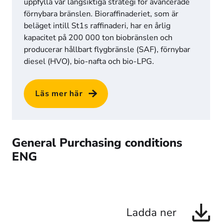
uppfylla vår långsiktiga strategi för avancerade 
förnybara bränslen. Bioraffinaderiet, som är 
beläget intill St1s raffinaderi, har en årlig 
kapacitet på 200 000 ton biobränslen och 
producerar hållbart flygbränsle (SAF), förnybar 
diesel (HVO), bio-nafta och bio-LPG.
Läs mer här
General Purchasing conditions
ENG
Ladda ner