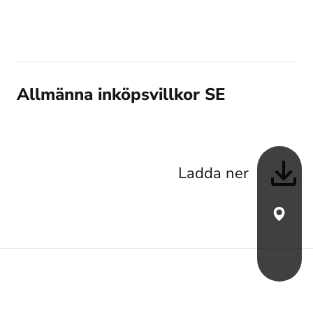
Allmänna inköpsvillkor SE
Ladda ner
Hitta st